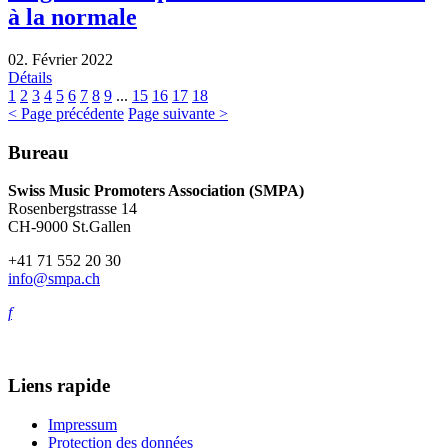
à la normale
02. Février 2022
Détails
1
2
3
4
5
6
7
8
9
...
15
16
17
18
< Page précédente
Page suivante >
Bureau
Swiss Music Promoters Association (SMPA)
Rosenbergstrasse 14
CH-9000 St.Gallen
+41 71 552 20 30
info@smpa.ch
f
Liens rapide
Impressum
Protection des données