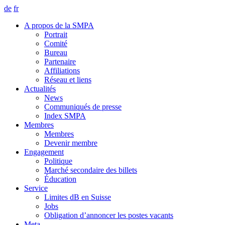
de
fr
A propos de la SMPA
Portrait
Comité
Bureau
Partenaire
Affiliations
Réseau et liens
Actualités
News
Communiqués de presse
Index SMPA
Membres
Membres
Devenir membre
Engagement
Politique
Marché secondaire des billets
Éducation
Service
Limites dB en Suisse
Jobs
Obligation d’annoncer les postes vacants
Meta