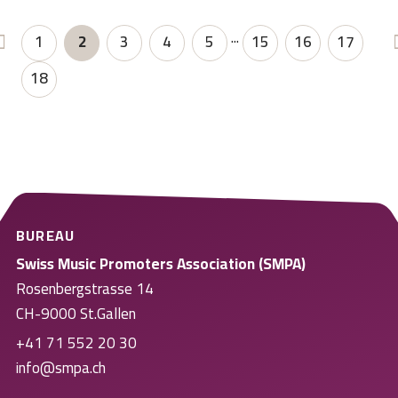
...
1
2
3
4
5
15
16
17
18
BUREAU
Swiss Music Promoters Association (SMPA)
Rosenbergstrasse 14
CH-9000 St.Gallen
+41 71 552 20 30
info@smpa.ch