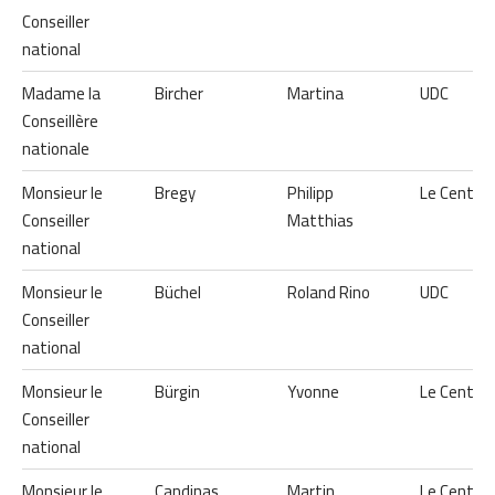
Conseiller
national
Madame la
Bircher
Martina
UDC
Conseillère
nationale
Monsieur le
Bregy
Philipp
Le Centre
Conseiller
Matthias
national
Monsieur le
Büchel
Roland Rino
UDC
Conseiller
national
Monsieur le
Bürgin
Yvonne
Le Centre
Conseiller
national
Monsieur le
Candinas
Martin
Le Centre