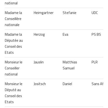
national
Madame la
Heimgartner
Stefanie
UDC
Conseillère
nationale
Madame la
Herzog
Eva
PS BS
Députée au
Conseil des
Etats
Monsieur le
Jauslin
Matthias
PLR
Conseiller
Samuel
national
Monsieur le
Jositsch
Daniel
Sans Affil
Député au
Conseil des
Etats