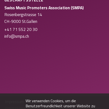
GESCHÄFTSSTELLE
Swiss Music Promoters Association (SMPA)
Rosenbergstrasse 14
CH-9000 St.Gallen
+41 71 552 20 30
info@smpa.ch
Wir verwenden Cookies, um die
Impressum
Datenschutz
Benutzerfreundlichkeit unserer Website zu
powered by indual