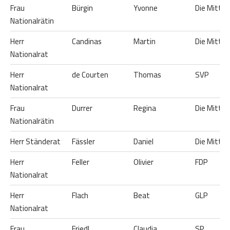
Frau
Bürgin
Yvonne
Die Mitte
Nationalrätin
Herr
Candinas
Martin
Die Mitte
Nationalrat
Herr
de Courten
Thomas
SVP
Nationalrat
Frau
Durrer
Regina
Die Mitte
Nationalrätin
Herr Ständerat
Fässler
Daniel
Die Mitte
Herr
Feller
Olivier
FDP
Nationalrat
Herr
Flach
Beat
GLP
Nationalrat
Frau
Friedl
Claudia
SP