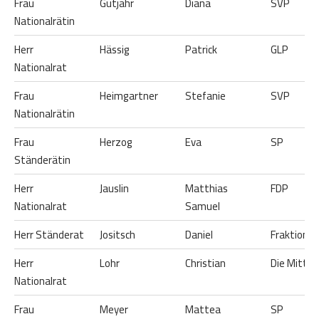
Frau
Gutjahr
Diana
SVP
Nationalrätin
Herr
Hässig
Patrick
GLP
Nationalrat
Frau
Heimgartner
Stefanie
SVP
Nationalrätin
Frau
Herzog
Eva
SP
Ständerätin
Herr
Jauslin
Matthias
FDP
Nationalrat
Samuel
Herr Ständerat
Jositsch
Daniel
Fraktionsl
Herr
Lohr
Christian
Die Mitte
Nationalrat
Frau
Meyer
Mattea
SP