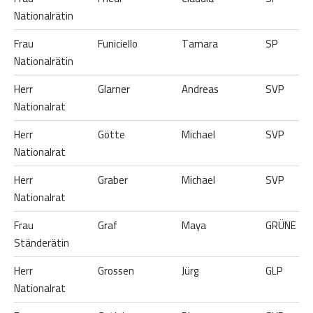
Nationalrätin
Frau
Funiciello
Tamara
SP
Nationalrätin
Herr
Glarner
Andreas
SVP
Nationalrat
Herr
Götte
Michael
SVP
Nationalrat
Herr
Graber
Michael
SVP
Nationalrat
Frau
Graf
Maya
GRÜNE
Ständerätin
Herr
Grossen
Jürg
GLP
Nationalrat