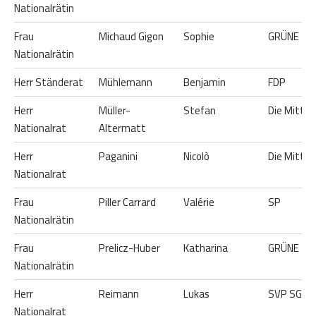
Nationalrätin
Frau
Michaud Gigon
Sophie
GRÜNE
Nationalrätin
Herr Ständerat
Mühlemann
Benjamin
FDP
Herr
Müller-
Stefan
Die Mitte
Nationalrat
Altermatt
Herr
Paganini
Nicolò
Die Mitte
Nationalrat
Frau
Piller Carrard
Valérie
SP
Nationalrätin
Frau
Prelicz-Huber
Katharina
GRÜNE
Nationalrätin
Herr
Reimann
Lukas
SVP SG
Nationalrat