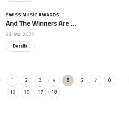
SWISS MUSIC AWARDS
And The Winners Are …
25. Mai 2022
Details
...
1
2
3
4
5
6
7
8
15
16
17
18