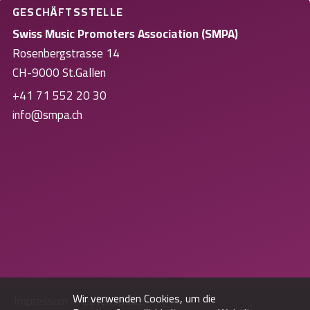
GESCHÄFTSSTELLE
Swiss Music Promoters Association (SMPA)
Rosenbergstrasse 14
CH-9000 St.Gallen
+41 71 552 20 30
info@smpa.ch
Wir verwenden Cookies, um die
Impressum
Datenschutz