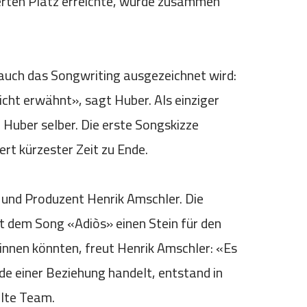
ierten Platz erreichte, wurde zusammen
auch das Songwriting ausgezeichnet wird:
nicht erwähnt», sagt Huber. Als einziger
 Huber selber. Die erste Songskizze
rt kürzester Zeit zu Ende.
 und Produzent Henrik Amschler. Die
t dem Song «Adiòs» einen Stein für den
nnen könnten, freut Henrik Amschler: «Es
de einer Beziehung handelt, entstand in
elte Team.