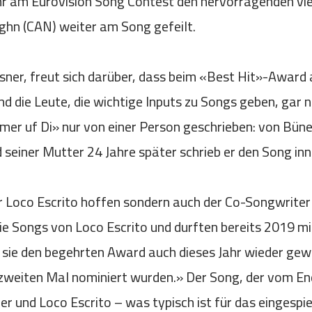
Jahr am Eurovision Song Contest den hervorragenden v
ghn (CAN) weiter am Song gefeilt.
ner, freut sich darüber, dass beim «Best Hit»-Award 
ind die Leute, die wichtige Inputs zu Songs geben, gar 
mer uf Di» nur von einer Person geschrieben: von Büne
seiner Mutter 24 Jahre später schrieb er den Song inne
ur Loco Escrito hoffen sondern auch der Co-Songwriter
ie Songs von Loco Escrito und durften bereits 2019 mi
sie den begehrten Award auch dieses Jahr wieder gewi
 zweiten Mal nominiert wurden.» Der Song, der vom En
r und Loco Escrito – was typisch ist für das eingespi