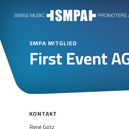
SMPA MITGLIED
First Event A
KONTAKT
René Götz