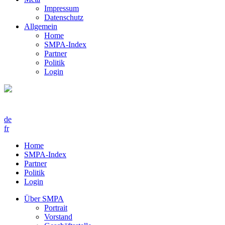
Impressum
Datenschutz
Allgemein
Home
SMPA-Index
Partner
Politik
Login
de
fr
Home
SMPA-Index
Partner
Politik
Login
Über SMPA
Portrait
Vorstand