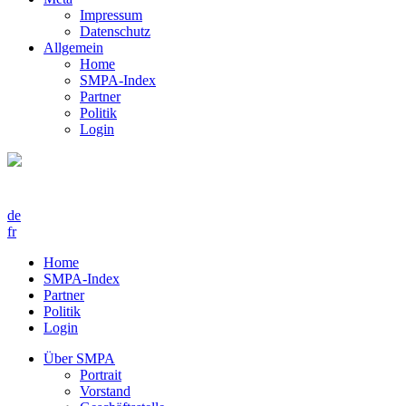
Impressum
Datenschutz
Allgemein
Home
SMPA-Index
Partner
Politik
Login
de
fr
Home
SMPA-Index
Partner
Politik
Login
Über SMPA
Portrait
Vorstand