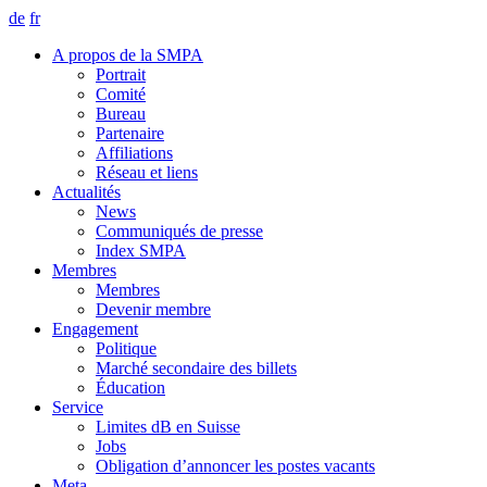
de
fr
A propos de la SMPA
Portrait
Comité
Bureau
Partenaire
Affiliations
Réseau et liens
Actualités
News
Communiqués de presse
Index SMPA
Membres
Membres
Devenir membre
Engagement
Politique
Marché secondaire des billets
Éducation
Service
Limites dB en Suisse
Jobs
Obligation d’annoncer les postes vacants
Meta