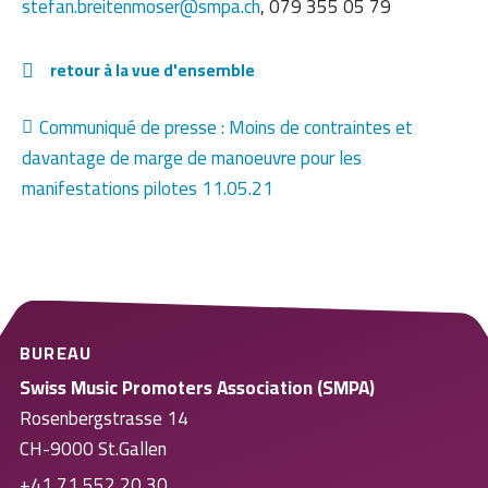
stefan.breitenmoser@smpa.ch
, 079 355 05 79
retour à la vue d'ensemble
Communiqué de presse : Moins de contraintes et
davantage de marge de manoeuvre pour les
manifestations pilotes 11.05.21
BUREAU
Swiss Music Promoters Association (SMPA)
Rosenbergstrasse 14
CH-9000 St.Gallen
+41 71 552 20 30