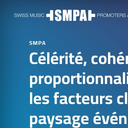
SMPA
Célérité, coh
proportionnali
les facteurs cl
paysage évén