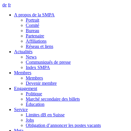
de
fr
A propos de la SMPA
Portrait
Comité
Bureau
Partenaire
Affiliations
Réseau et liens
Actualités
News
Communiqués de presse
Index SMPA
Membres
Membres
Devenir membre
Engagement
Politique
Marché secondaire des billets
Éducation
Service
Limites dB en Suisse
Jobs
Obligation d’annoncer les postes vacants
Meta