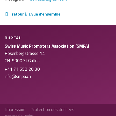
retour à la vue d'ensemble
BUREAU
Swiss Music Promoters Association (SMPA)
Rosenbergstrasse 14
CH-9000 St.Gallen
+41 71 552 20 30
info@smpa.ch
Impressum
Protection des données
powered by indual