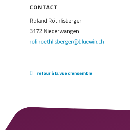
CONTACT
Roland Röthlisberger
3172 Niederwangen
roli.roethlisberger@bluewin.ch
retour à la vue d'ensemble