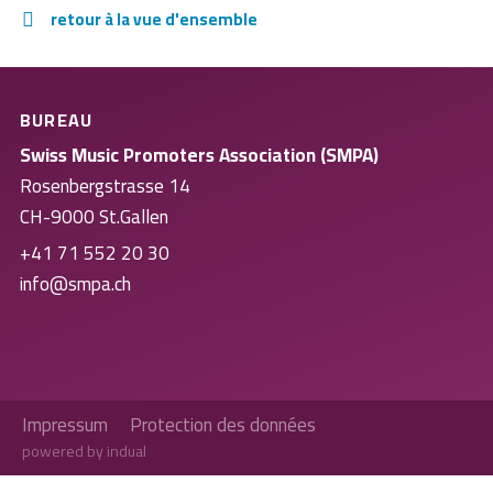
retour à la vue d'ensemble
BUREAU
Swiss Music Promoters Association (SMPA)
Rosenbergstrasse 14
CH-9000 St.Gallen
+41 71 552 20 30
info@smpa.ch
Impressum
Protection des données
powered by indual