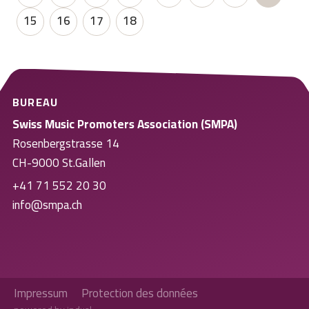
15
16
17
18
BUREAU
Swiss Music Promoters Association (SMPA)
Rosenbergstrasse 14
CH-9000 St.Gallen
+41 71 552 20 30
info@smpa.ch
Impressum
Protection des données