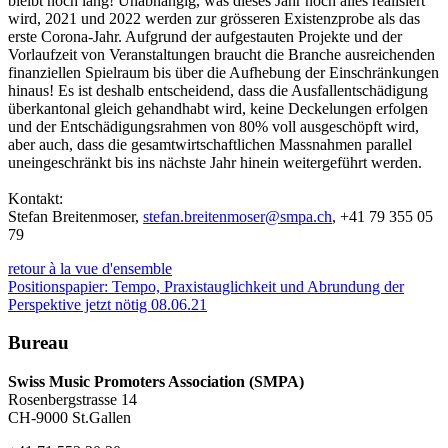
bleibt noch lang! Unabhängig, was dieses Jahr noch alles realisiert
wird, 2021 und 2022 werden zur grösseren Existenzprobe als das
erste Corona-Jahr. Aufgrund der aufgestauten Projekte und der
Vorlaufzeit von Veranstaltungen braucht die Branche ausreichenden
finanziellen Spielraum bis über die Aufhebung der Einschränkungen
hinaus! Es ist deshalb entscheidend, dass die Ausfallentschädigung
überkantonal gleich gehandhabt wird, keine Deckelungen erfolgen
und der Entschädigungsrahmen von 80% voll ausgeschöpft wird,
aber auch, dass die gesamtwirtschaftlichen Massnahmen parallel
uneingeschränkt bis ins nächste Jahr hinein weitergeführt werden.
Kontakt:
Stefan Breitenmoser,
stefan.breitenmoser@smpa.ch
, +41 79 355 05
79
retour à la vue d'ensemble
Positionspapier: Tempo, Praxistauglichkeit und Abrundung der
Perspektive jetzt nötig 08.06.21
Bureau
Swiss Music Promoters Association (SMPA)
Rosenbergstrasse 14
CH-9000 St.Gallen