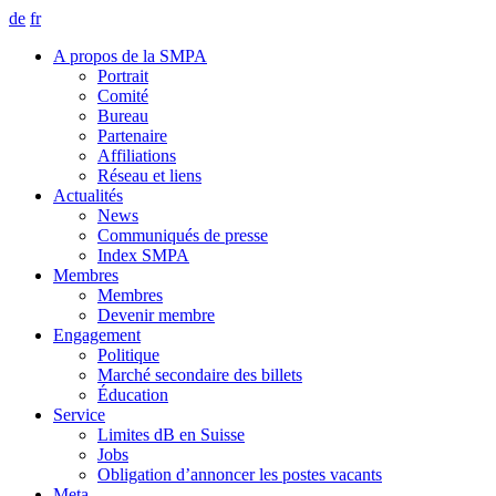
de
fr
A propos de la SMPA
Portrait
Comité
Bureau
Partenaire
Affiliations
Réseau et liens
Actualités
News
Communiqués de presse
Index SMPA
Membres
Membres
Devenir membre
Engagement
Politique
Marché secondaire des billets
Éducation
Service
Limites dB en Suisse
Jobs
Obligation d’annoncer les postes vacants
Meta