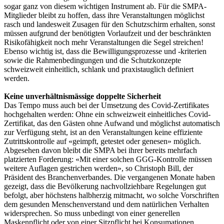
sogar ganz von diesem wichtigen Instrument ab. Für die SMPA-
Mitglieder bleibt zu hoffen, dass ihre Veranstaltungen möglichst
rasch und landesweit Zusagen für den Schutzschirm erhalten, sonst
müssen aufgrund der benötigten Vorlaufzeit und der beschränkten
Risikofähigkeit noch mehr Veranstaltungen die Segel streichen!
Ebenso wichtig ist, dass die Bewilligungsprozesse und -kriterien
sowie die Rahmenbedingungen und die Schutzkonzepte
schweizweit einheitlich, schlank und praxistauglich definiert
werden.
Keine unverhältnismässige doppelte Sicherheit
Das Tempo muss auch bei der Umsetzung des Covid-Zertifikates
hochgehalten werden: Ohne ein schweizweit einheitliches Covid-
Zertifikat, das den Gästen ohne Aufwand und möglichst automatisch
zur Verfügung steht, ist an den Veranstaltungen keine effiziente
Zutrittskontrolle auf «geimpft, getestet oder genesen» möglich.
Abgesehen davon bleibt die SMPA bei ihrer bereits mehrfach
platzierten Forderung: «Mit einer solchen GGG-Kontrolle müssen
weitere Auflagen gestrichen werden», so Christoph Bill, der
Präsident des Branchenverbandes. Die vergangenen Monate haben
gezeigt, dass die Bevölkerung nachvollziehbare Regelungen gut
befolgt, aber höchstens halbherzig mitmacht, wo solche Vorschriften
dem gesunden Menschenverstand und dem natürlichen Verhalten
widersprechen. So muss unbedingt von einer generellen
Maskenpflicht oder von einer Sitzpflicht bei Konsumationen