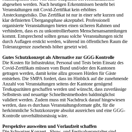
abgesehen werden. Nach heutigen Erkenntnissen besteht bei
Veranstaltungen mit Covid-Zertifikat kein erhöhtes
Ansteckungsrisiko. Das Zertifikat ist nur in einer sehr kurzen und
klar definierten Übergangsphase akzeptabel. Professionell
organisierte Veranstaltungen bieten einen sicheren Rahmen und
verhindern, dass es zu unkontrollierbaren Menschenansammlungen
kommt. Entsprechend sollten genau solche Veranstaltungen nicht
durch Auflagen erstickt werden, während im öffentlichen Raum die
Toleranzgrenze zusehends höher gesetzt wird.
Gutes Schutzkonzept als Alternative zur GGG-Kontrolle
Die Kosten für Infrastruktur, Personal und Tests beim Einsatz des
Covid-Zertifikats müssen vom Bund und/oder den Kantonen
getragen werden, damit keine allzu grossen Hürden für Gäste
entstehen. Die SMPA fordert, dass im Hinblick auf die zunehmende
Anzahl von Veranstaltungen seitens der Kantone genügend
Testkapazitäten geschaffen werden und wünscht, dass zuverlässige
Selbsttests und neuartige Schnelltestmethoden baldmöglichst
validiert werden. Zudem muss mit Nachdruck darauf hingewiesen
werden, dass es durchaus Veranstaltungsformate gibt, für die
herkömmliche Schutzkonzepte absolut ausreichen und eine GGG-
Kontrolle unverhältnismässig wäre.
Perspektive ausweiten und Vorlaufzeit schaffen
Die Schweizer Konzert-, Show- und Festivalveranstalter sind