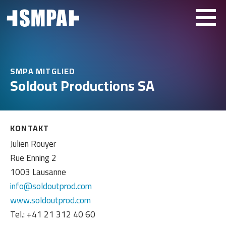
SMPA MITGLIED
Soldout Productions SA
KONTAKT
Julien Rouyer
Rue Enning 2
1003 Lausanne
info@soldoutprod.com
www.soldoutprod.com
Tel.: +41 21 312 40 60