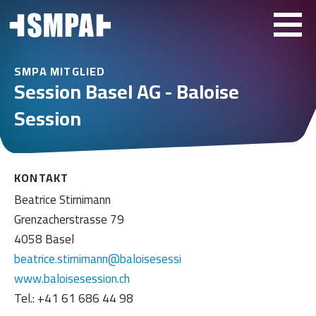
SMPA MITGLIED
Session Basel AG - Baloise
Session
KONTAKT
Beatrice Stirnimann
Grenzacherstrasse 79
4058 Basel
beatrice.stirnimann@baloisesession.ch
www.baloisesession.ch
Tel.: +41 61 686 44 98