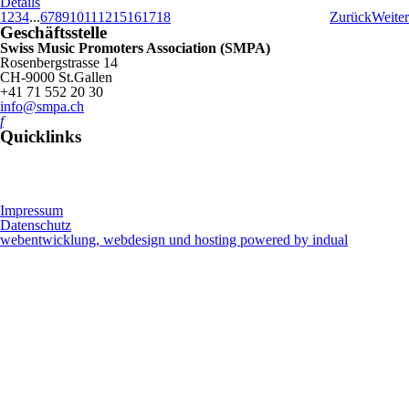
Details
1
2
3
4
...
6
7
8
9
10
11
12
15
16
17
18
Zurück
Weiter
Geschäftsstelle
Swiss Music Promoters Association (SMPA)
Rosenbergstrasse 14
CH-9000 St.Gallen
+41 71 552 20 30
info@smpa.ch
f
Quicklinks
Impressum
Datenschutz
webentwicklung, webdesign und hosting
powered by indual