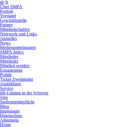
de
fr
Über SMPA
Portrait
Vorstand
Geschäftsstelle
Partner
Mitgliedschaften
Netzwerk und Links
Aktuelles
News
Medienmitteilungen
SMPA-Index
Mitglieder
Mitglieder
Mitglied werden
Engagement
Politik
Ticket Zweitmarkt
Ausbildung
Service
dB-Limiten in der Schweiz
Jobs
Stellenmeldepflicht
Meta
Impressum
Datenschutz
Allgemein
Home