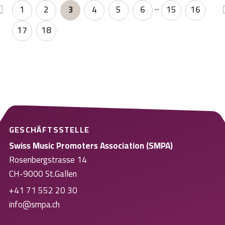
...
1
2
3
4
5
6
15
16
17
18
GESCHÄFTSSTELLE
Swiss Music Promoters Association (SMPA)
Rosenbergstrasse 14
CH-9000 St.Gallen
+41 71 552 20 30
info@smpa.ch