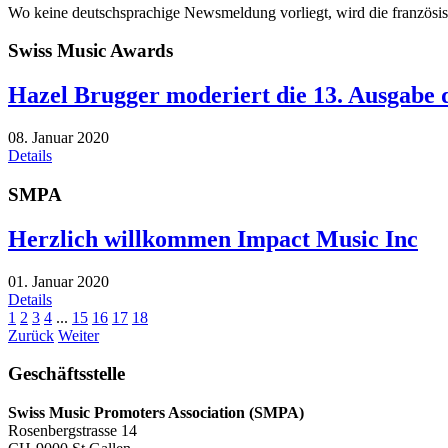
Wo keine deutschsprachige Newsmeldung vorliegt, wird die französ
Swiss Music Awards
Hazel Brugger moderiert die 13. Ausgabe
08. Januar 2020
Details
SMPA
Herzlich willkommen Impact Music Inc
01. Januar 2020
Details
1
2
3
4
...
15
16
17
18
Zurück
Weiter
Geschäftsstelle
Swiss Music Promoters Association (SMPA)
Rosenbergstrasse 14