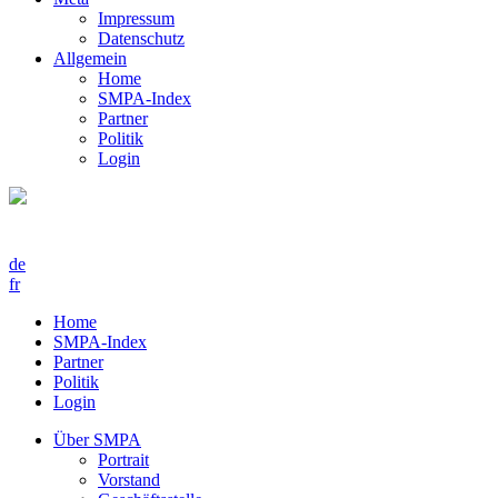
Impressum
Datenschutz
Allgemein
Home
SMPA-Index
Partner
Politik
Login
de
fr
Home
SMPA-Index
Partner
Politik
Login
Über SMPA
Portrait
Vorstand